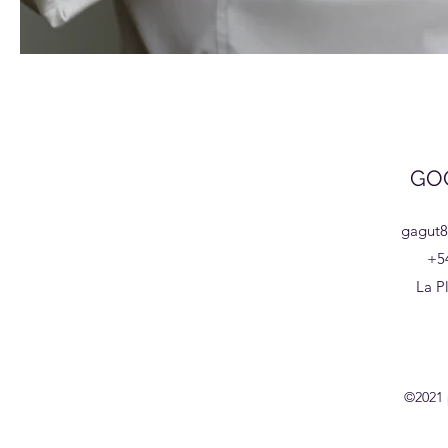
GOG
gagut
+5
La P
©2021 